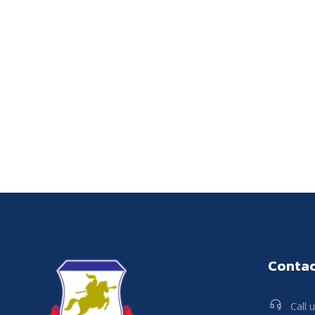
Contac
Call 