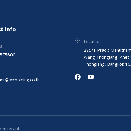
t info
Location
us
285/1 Pradit Manutham
9575600
Wang Thonglang, Khet
Thonglang, Bangkok 1
l
act@kccholding.co.th
ts reserved.