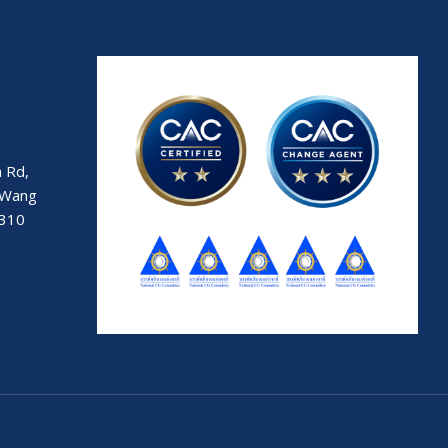
 Rd,
 Wang
0310